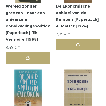
Wereld zonder
De Ekonomische
grenzen - naar een
opbloei van de
universele
Kempen [Paperback]
ontwikkelingspolitiek
A. Molter [1924]
[Paperback] Rik
7,99 € *
Vermeire [1968]
9,49 € *