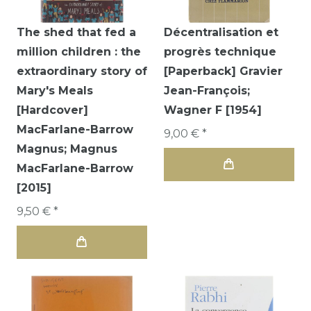
The shed that fed a
Décentralisation et
million children : the
progrès technique
extraordinary story of
[Paperback] Gravier
Mary's Meals
Jean-François;
[Hardcover]
Wagner F [1954]
MacFarlane-Barrow
9,00 € *
Magnus; Magnus
MacFarlane-Barrow
[2015]
9,50 € *