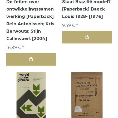
De feiten over
Staat Brazilië model?
ontwikkelingssamen
[Paperback] Baeck
werking [Paperback]
Louis 1928- [1976]
Rein Antonissen; Kris
9,49 € *
Berwouts; Stijn
Callewaert [2004]
18,99 € *