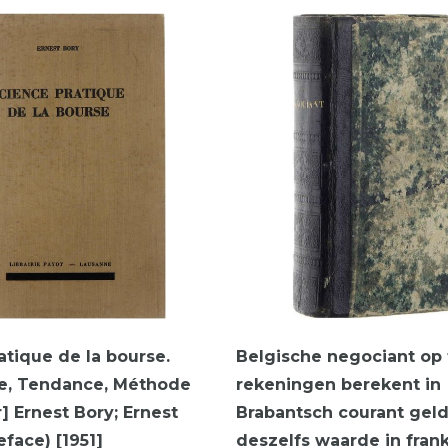
atique de la bourse.
Belgische negociant op 
me, Tendance, Méthode
rekeningen berekent in
] Ernest Bory; Ernest
Brabantsch courant gel
eface) [1951]
deszelfs waarde in fran