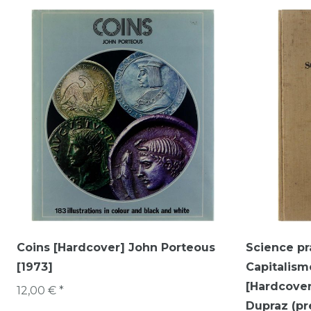
Coins [Hardcover] John Porteous
Science pr
[1973]
Capitalis
[Hardcover
12,00 € *
Dupraz (pr