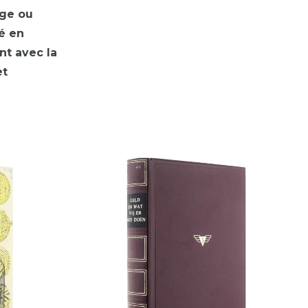
ge ou
é en
nt avec la
et