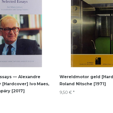
Essays — Alexandre
Wereldmotor geld [Har
 [Hardcover] Ivo Maes,
Roland Nitsche [1971]
páry [2017]
9,50 € *