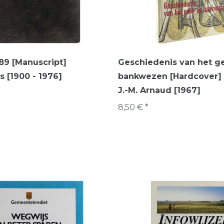
89 [Manuscript]
Geschiedenis van het ge
 [1900 - 1976]
bankwezen [Hardcover] 
J.-M. Arnaud [1967]
8,50 € *