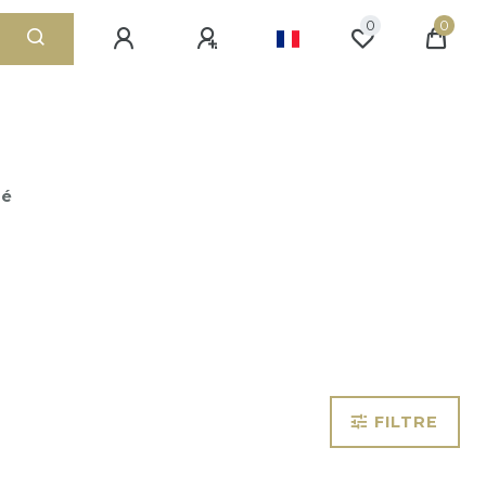
0
0
té
FILTRE