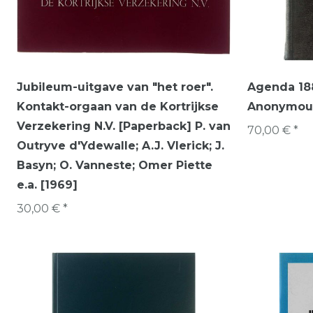
Jubileum-uitgave van "het roer".
Agenda 18
Kontakt-orgaan van de Kortrijkse
Anonymous
Verzekering N.V. [Paperback] P. van
70,00 € *
Outryve d'Ydewalle; A.J. Vlerick; J.
Basyn; O. Vanneste; Omer Piette
e.a. [1969]
30,00 € *