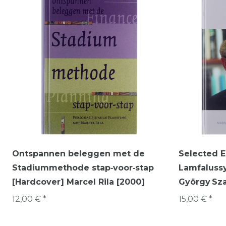
Ontspannen beleggen met de
Selected 
Stadiummethode stap‑voor‑stap
Lamfalussy
[Hardcover] Marcel Rila [2000]
György Sza
12,00 € *
15,00 € *