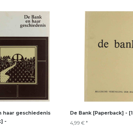
n haar geschiedenis
De Bank [Paperback] - [
] -
4,99 € *