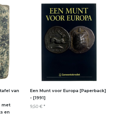
tafel van
Een Munt voor Europa [Paperback]
- [1991]
d met
9,50 € *
ks en