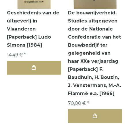
Geschiedenis van de
De bouwnijverheid.
uitgeverij in
Studies uitgegeven
Vlaanderen
door de Nationale
[Paperback] Ludo
Confederatie van het
Simons [1984]
Bouwbedrijf ter
gelegenheid van
14,49 € *
haar XXe verjaardag
[Paperback] F.
Baudhuin, H. Bouzin,
J. Venstermans, M.-A.
Flammé e.a. [1966]
70,00 € *