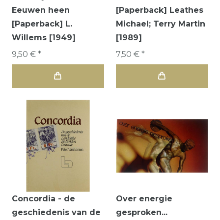
Eeuwen heen
[Paperback] Leathes
[Paperback] L.
Michael; Terry Martin
Willems [1949]
[1989]
9,50 € *
7,50 € *
Concordia - de
Over energie
geschiedenis van de
gesproken...