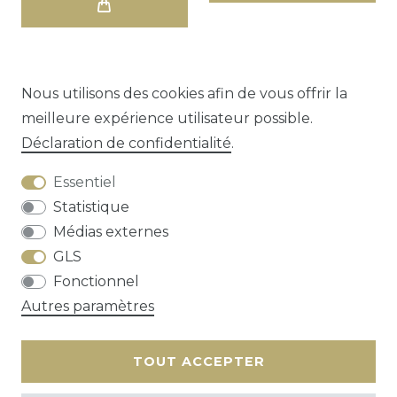
Nous utilisons des cookies afin de vous offrir la
meilleure expérience utilisateur possible.
1
2
3
Déclaration de confidentialité
.
Essentiel
Statistique
Médias externes
GLS
Droit de rétractation
Déclaration de
Fonctionnel
confidentialité
Conditions générales
Autres paramètres
Contact
TOUT ACCEPTER