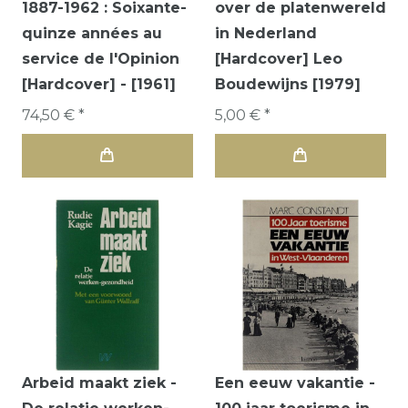
1887-1962 : Soixante-
over de platenwereld
quinze années au
in Nederland
service de l'Opinion
[Hardcover] Leo
[Hardcover] - [1961]
Boudewijns [1979]
74,50 € *
5,00 € *
Arbeid maakt ziek -
Een eeuw vakantie -