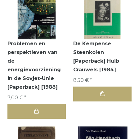
Problemen en
De Kempense
perspektieven van
Steenkolen
de
[Paperback] Huib
energievoorziening
Crauwels [1984]
in de Sovjet-Unie
8,50 € *
[Paperback] [1988]
7,00 € *