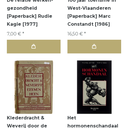
De relatie werken-
100 jaar toerisme in
gezondheid
West-Vlaanderen
[Paperback] Rudie
[Paperback] Marc
Kagie [1977]
Constandt [1986]
7,00 € *
16,50 € *
Klederdracht &
Het
Weverij door de
hormonenschandaal