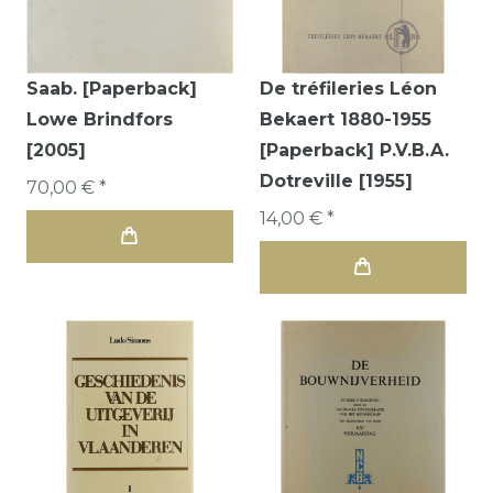
Saab. [Paperback]
De tréfileries Léon
Lowe Brindfors
Bekaert 1880-1955
[2005]
[Paperback] P.V.B.A.
Dotreville [1955]
70,00 € *
14,00 € *