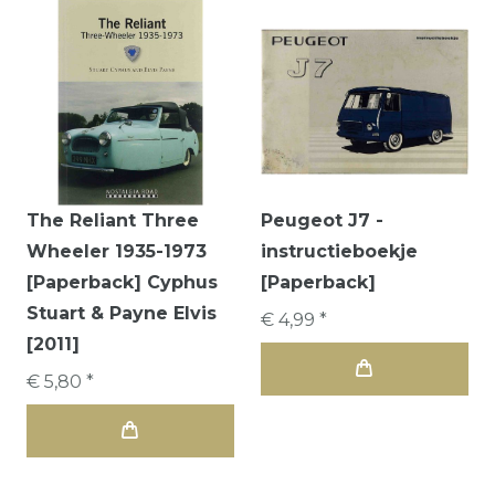
The Reliant Three
Peugeot J7 -
Wheeler 1935-1973
instructieboekje
[Paperback] Cyphus
[Paperback]
Stuart & Payne Elvis
€ 4,99 *
[2011]
€ 5,80 *