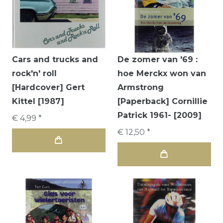
Cars and trucks and
De zomer van '69 :
rock'n' roll
hoe Merckx won van
[Hardcover] Gert
Armstrong
Kittel [1987]
[Paperback] Cornillie
Patrick 1961- [2009]
€ 4,99 *
€ 12,50 *