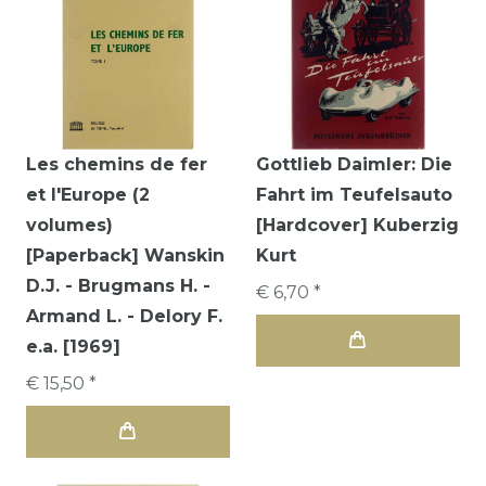
Les chemins de fer
Gottlieb Daimler: Die
et l'Europe (2
Fahrt im Teufelsauto
volumes)
[Hardcover] Kuberzig
[Paperback] Wanskin
Kurt
D.J. - Brugmans H. -
€ 6,70 *
Armand L. - Delory F.
e.a. [1969]
€ 15,50 *