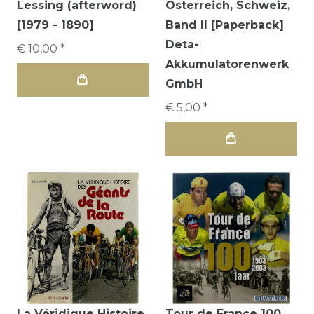
Lessing (afterword)
Osterreich, Schweiz,
[1979 - 1890]
Band II [Paperback]
Deta-
€ 10,00 *
Akkumulatorenwerk
GmbH
€ 5,00 *
La Véridique Histoire
Tour de France 100