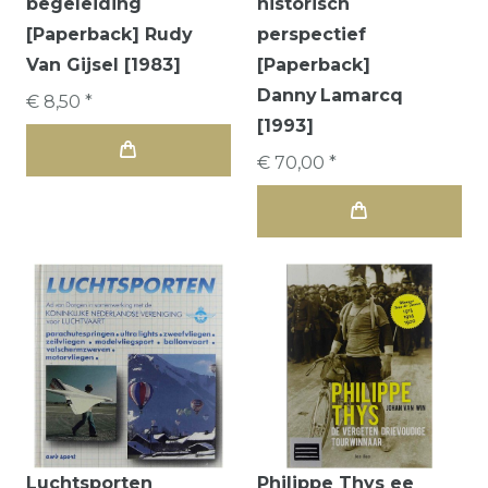
begeleiding
historisch
[Paperback] Rudy
perspectief
Van Gijsel [1983]
[Paperback]
Danny Lamarcq
€ 8,50 *
[1993]
€ 70,00 *
Luchtsporten
Philippe Thys ee