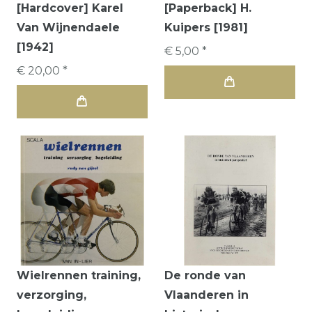
[Hardcover] Karel
[Paperback] H.
Van Wijnendaele
Kuipers [1981]
[1942]
€ 5,00 *
€ 20,00 *
Wielrennen training,
De ronde van
verzorging,
Vlaanderen in