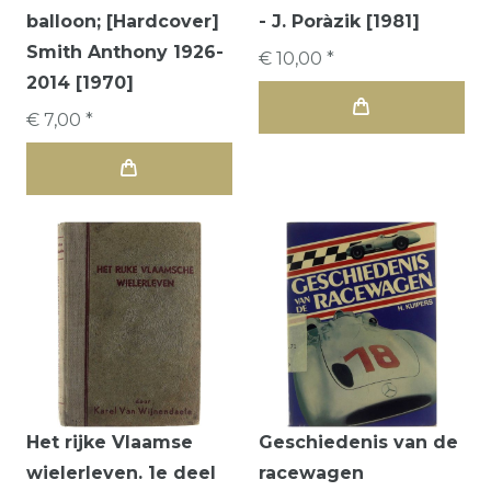
balloon; [Hardcover]
- J. Poràzik [1981]
Smith Anthony 1926-
€ 10,00 *
2014 [1970]
€ 7,00 *
Het rijke Vlaamse
Geschiedenis van de
wielerleven. 1e deel
racewagen