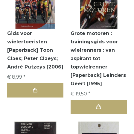
Gids voor
Grote motoren :
wielertoeristen
trainingsgids voor
[Paperback] Toon
wielrenners : van
Claes; Peter Claeys;
aspirant tot
André Putzeys [2006]
topwielrenner
[Paperback] Leinders
€ 8,99 *
Geert [1995]
€ 19,50 *