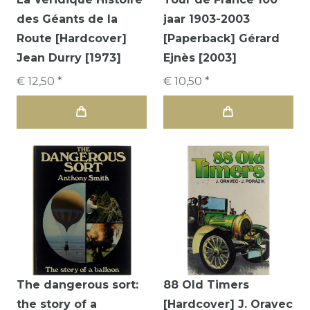
des Géants de la
jaar 1903-2003
Route [Hardcover]
[Paperback] Gérard
Jean Durry [1973]
Ejnès [2003]
€ 12,50 *
€ 10,50 *
The dangerous sort:
88 Old Timers
the story of a
[Hardcover] J. Oravec