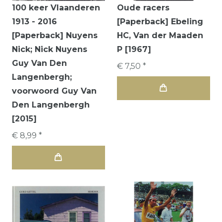
100 keer Vlaanderen
Oude racers
1913 - 2016
[Paperback] Ebeling
[Paperback] Nuyens
HC, Van der Maaden
Nick; Nick Nuyens
P [1967]
Guy Van Den
€ 7,50 *
Langenbergh;
voorwoord Guy Van
Den Langenbergh
[2015]
€ 8,99 *