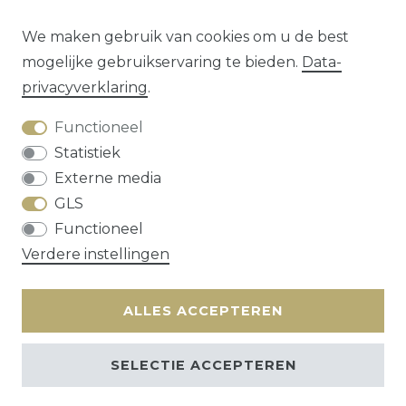
We maken gebruik van cookies om u de best
mogelijke gebruikservaring te bieden.
Data­
1
2
3
privacy­verklaring
.
Functioneel
Statistiek
Externe media
GLS
Herroepings­recht
Data­privacy­verklaring
Functioneel
Algemene voorwaarden
Contact
Verdere instellingen
* alle prijzen zijn exclusief
verzendkosten
ALLES ACCEPTEREN
SELECTIE ACCEPTEREN