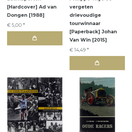
[Hardcover] Ad van
vergeten
Dongen [1988]
drievoudige
tourwinnaar
€ 5,00 *
[Paperback] Johan
Van Win [2015]
€ 14,49 *