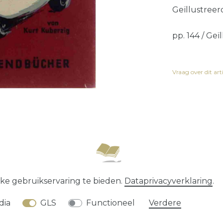
Geïllustreer
pp. 144 / Geïl
Vraag over dit art
recht
Data­privacy­verklaring
Algemene voorwaard
ke gebruikservaring te bieden.
Data­privacy­verklaring
.
* alle prijzen zijn exclusief
verzendkosten
dia
GLS
Functioneel
Verdere