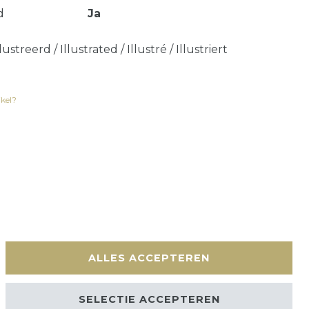
d
Ja
lustreerd / Illustrated / Illustré / Illustriert
ikel?
en
Contact
ALLES ACCEPTEREN
SELECTIE ACCEPTEREN