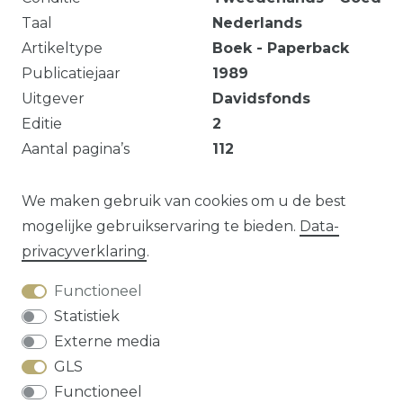
Taal
Nederlands
Artikeltype
Boek - Paperback
Publicatiejaar
1989
Uitgever
Davidsfonds
Editie
2
Aantal pagina’s
112
EAN
9789061525462
Geïllustreerd
Ja
We maken gebruik van cookies om u de best
mogelijke gebruikservaring te bieden.
Data­
privacy­verklaring
.
Vraag over dit artikel?
Functioneel
Statistiek
Externe media
GLS
Herroepings­recht
Data­privacy­verklaring
Functioneel