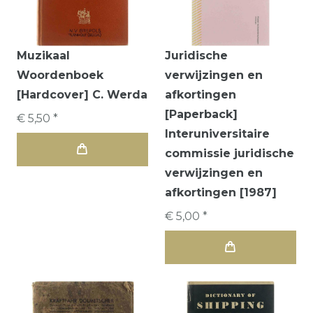
Muzikaal
Juridische
Woordenboek
verwijzingen en
[Hardcover] C. Werda
afkortingen
[Paperback]
€ 5,50 *
Interuniversitaire
commissie juridische
verwijzingen en
afkortingen [1987]
€ 5,00 *