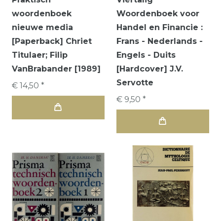
woordenboek
Woordenboek voor
nieuwe media
Handel en Financie :
[Paperback] Chriet
Frans - Nederlands -
Titulaer; Filip
Engels - Duits
VanBrabander [1989]
[Hardcover] J.V.
Servotte
€ 14,50 *
€ 9,50 *