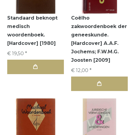
Standaard beknopt
Coëlho
medisch
zakwoordenboek der
woordenboek.
geneeskunde.
[Hardcover] [1980]
[Hardcover] A.A.F.
Jochems; F.W.M.G.
€ 19,50 *
Joosten [2009]
€ 12,00 *