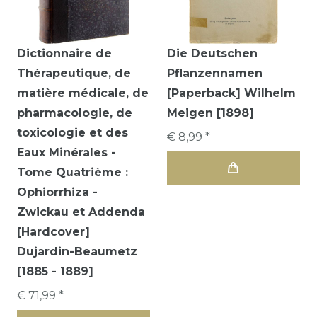
Dictionnaire de
Die Deutschen
Thérapeutique, de
Pflanzennamen
matière médicale, de
[Paperback] Wilhelm
pharmacologie, de
Meigen [1898]
toxicologie et des
€ 8,99 *
Eaux Minérales -
Tome Quatrième :
Ophiorrhiza -
Zwickau et Addenda
[Hardcover]
Dujardin-Beaumetz
[1885 - 1889]
€ 71,99 *