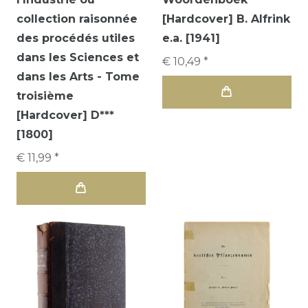
collection raisonnée
[Hardcover] B. Alfrink
des procédés utiles
e.a. [1941]
dans les Sciences et
€ 10,49 *
dans les Arts - Tome
troisième
[Hardcover] D***
[1800]
€ 11,99 *