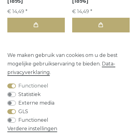
[1895]
[1896]
€ 14,49 *
€ 14,49 *
We maken gebruik van cookies om u de best
mogelijke gebruikservaring te bieden.
Data­
1
2
privacy­verklaring
.
Functioneel
Statistiek
Externe media
GLS
Herroepings­recht
Data­privacy­verklaring
Functioneel
Algemene voorwaarden
Contact
Verdere instellingen
* alle prijzen zijn exclusief
verzendkosten