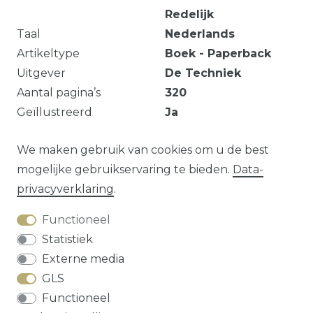
Redelijk
Taal
Nederlands
Artikeltype
Boek - Paperback
Uitgever
De Techniek
Aantal pagina’s
320
Geïllustreerd
Ja
Niet origineel omslag.
We maken gebruik van cookies om u de best
mogelijke gebruikservaring te bieden.
Data­
privacy­verklaring
.
Vraag over dit artikel?
Functioneel
Statistiek
Externe media
GLS
Herroepings­recht
Data­privacy­verklaring
Functioneel
Algemene voorwaarden
Contact