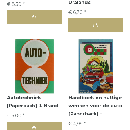
Dralands
€ 8,50 *
€ 6,70 *
Autotechniek
Handboek en nuttige
[Paperback] J. Brand
wenken voor de auto
[Paperback] -
€ 5,00 *
€ 4,99 *