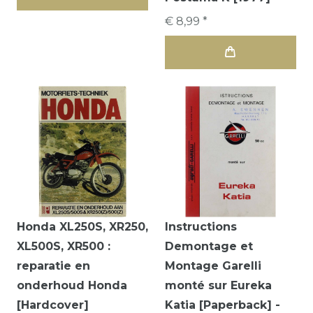
€ 8,99 *
Honda XL250S, XR250,
Instructions
XL500S, XR500 :
Demontage et
reparatie en
Montage Garelli
onderhoud Honda
monté sur Eureka
[Hardcover]
Katia [Paperback] -