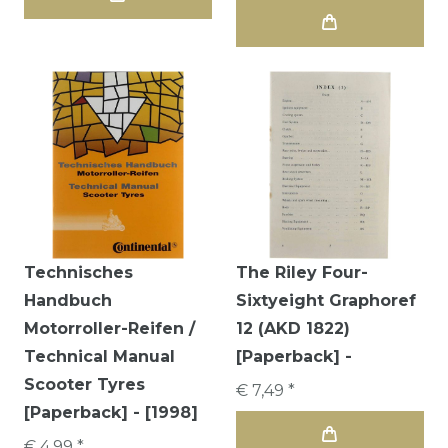
Technisches
The Riley Four-
Handbuch
Sixtyeight Graphoref
Motorroller-Reifen /
12 (AKD 1822)
Technical Manual
[Paperback] -
Scooter Tyres
€ 7,49 *
[Paperback] - [1998]
€ 4,99 *