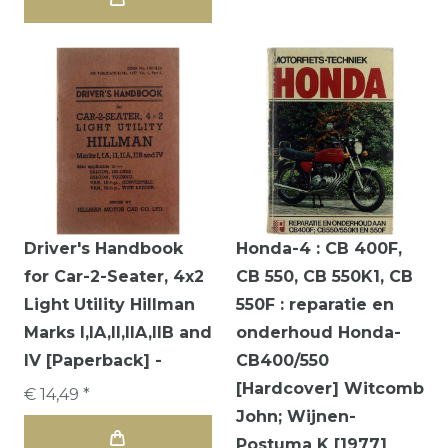
Driver's Handbook
Honda-4 : CB 400F,
for Car-2-Seater, 4x2
CB 550, CB 550K1, CB
Light Utility Hillman
550F : reparatie en
Marks I,IA,II,IIA,IIB and
onderhoud Honda-
IV [Paperback] -
CB400/550
[Hardcover] Witcomb
€ 14,49 *
John; Wijnen-
Postuma K [1977]