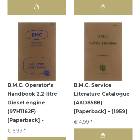
B.M.C. Operator's
B.M.C. Service
Handbook 2.2-litre
Literature Catalogue
Diesel engine
(AKD858B)
(97H1162F)
[Paperback] - [1959]
[Paperback] -
€ 4,99 *
€ 6,99 *