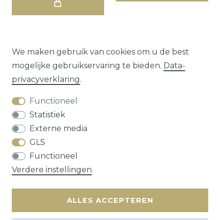
We maken gebruik van cookies om u de best
mogelijke gebruikservaring te bieden.
Data­
1
2
3
privacy­verklaring
.
Functioneel
Statistiek
Externe media
GLS
Herroepings­recht
Data­privacy­verklaring
Functioneel
Algemene voorwaarden
Contact
Verdere instellingen
* alle prijzen zijn exclusief
verzendkosten
ALLES ACCEPTEREN