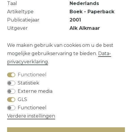
Taal
Nederlands
Artikeltype
Boek - Paperback
Publicatiejaar
2001
Uitgever
Alk Alkmaar
Aantal pagina’s
224
EAN
9789060134191
We maken gebruik van cookies om u de best
mogelijke gebruikservaring te bieden.
Data­
privacy­verklaring
.
Vraag over dit artikel?
Functioneel
Statistiek
Externe media
GLS
Herroepings­recht
Data­privacy­verklaring
Functioneel
Algemene voorwaarden
Contact
Verdere instellingen
* alle prijzen zijn exclusief
verzendkosten