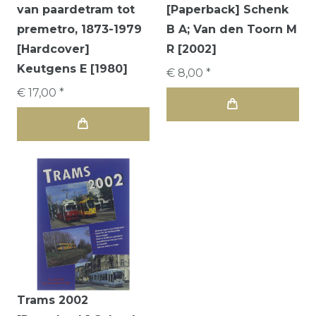
van paardetram tot
[Paperback] Schenk
premetro, 1873-1979
B A; Van den Toorn M
[Hardcover]
R [2002]
Keutgens E [1980]
€ 8,00 *
€ 17,00 *
Trams 2002