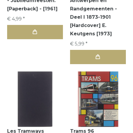
- Jubileumfeesten.
Antwerpen en
[Paperback] - [1961]
Randgemeenten -
Deel I 1873-1901
€ 4,99 *
[Hardcover] E.
Keutgens [1973]
€ 5,99 *
Les Tramways
Trams 96