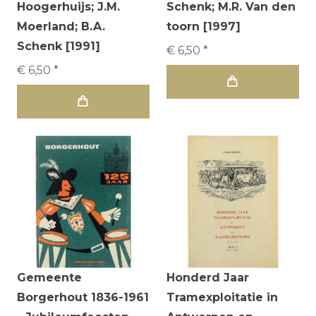
Hoogerhuijs; J.M.
Schenk; M.R. Van den
Moerland; B.A.
toorn [1997]
Schenk [1991]
€ 6,50 *
€ 6,50 *
Gemeente
Honderd Jaar
Borgerhout 1836-1961
Tramexploitatie in