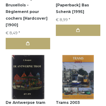
Bruxellois -
[Paperback] Bas
Règlement pour
Schenk [1995]
cochers [Hardcover]
€ 8,99 *
[1900]
€ 8,49 *
De Antwerpse tram
Trams 2003