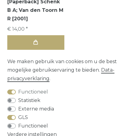
[Paperback] Schenk
B A; Van den Toorn M
R [2001]
€ 14,00 *
We maken gebruik van cookies om u de best
mogelijke gebruikservaring te bieden.
Data­
privacy­verklaring
.
Functioneel
Statistiek
Externe media
GLS
Herroepings­recht
Data­privacy­verklaring
Functioneel
Algemene voorwaarden
Contact
Verdere instellingen