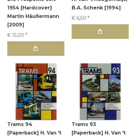
1954 [Hardcover]
B.A. Schenk [1994]
Martin Häußermann
€ 6,50 *
[2009]
€ 15,00 *
Trams 94
Trams 93
[Paperback] H. Van 't
[Paperback] H. Van 't