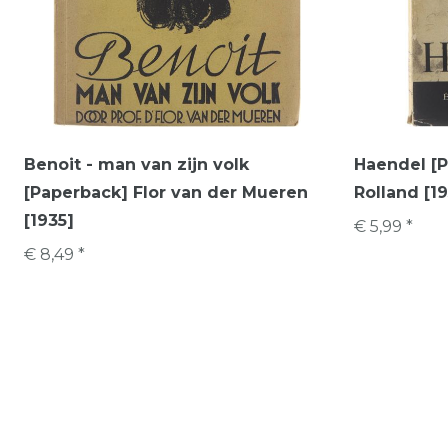
Benoit - man van zijn volk
Haendel [
[Paperback] Flor van der Mueren
Rolland [19
[1935]
€ 5,99 *
€ 8,49 *