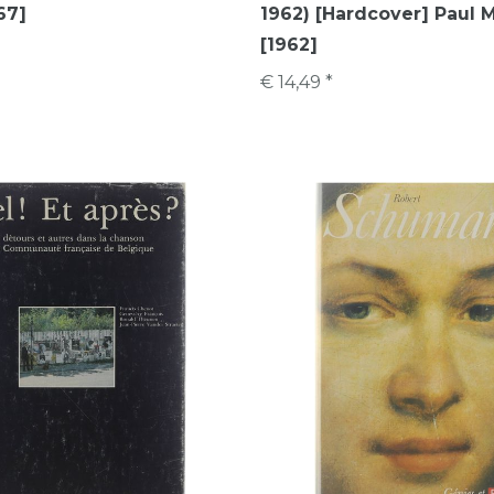
67]
1962) [Hardcover] Paul 
[1962]
€ 14,49 *