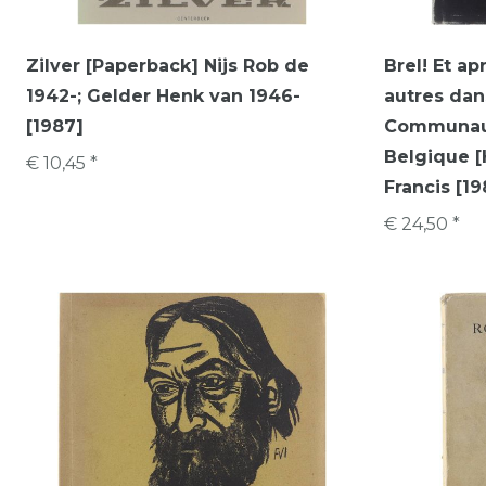
Zilver [Paperback] Nijs Rob de
Brel! Et apr
1942-; Gelder Henk van 1946-
autres dan
[1987]
Communaute
Belgique 
€ 10,45 *
Francis [1
€ 24,50 *