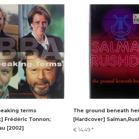
peaking terms
The ground beneath her
] Frédéric Tonnon;
[Hardcover] Salman,Rush
au [2002]
€ 14,49 *