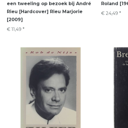
een tweeling op bezoek bij André
Roland [19
Rieu [Hardcover] Rieu Marjorie
€ 24,49 *
[2009]
€ 11,49 *