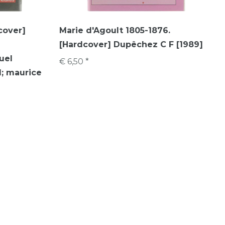
cover]
Marie d'Agoult 1805-1876.
[Hardcover] Dupêchez C F [1989]
uel
€ 6,50 *
d; maurice