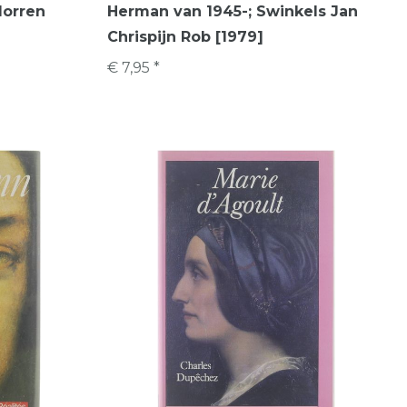
Morren
Herman van 1945-; Swinkels Jan
Chrispijn Rob [1979]
€ 7,95 *