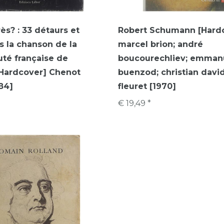
ès? : 33 détaurs et
Robert Schumann [Hard
s la chanson de la
marcel brion; andré
́ française de
boucourechliev; emman
[Hardcover] Chenot
buenzod; christian davi
984]
fleuret [1970]
€ 19,49 *