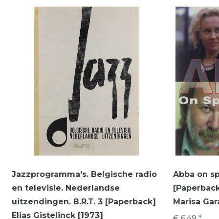
Jazzprogramma's. Belgische radio
Abba on s
en televisie. Nederlandse
[Paperback
uitzendingen. B.R.T. 3 [Paperback]
Marisa Gar
Elias Gistelinck [1973]
€ 6,49 *