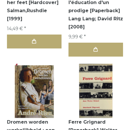
her feet [Hardcover]
l'éducation d'un
Salman,Rushdie
prodige [Paperback]
[1999]
Lang Lang; David Ritz
[2008]
14,49 € *
9,99 € *
Dromen worden
Ferre Grignard