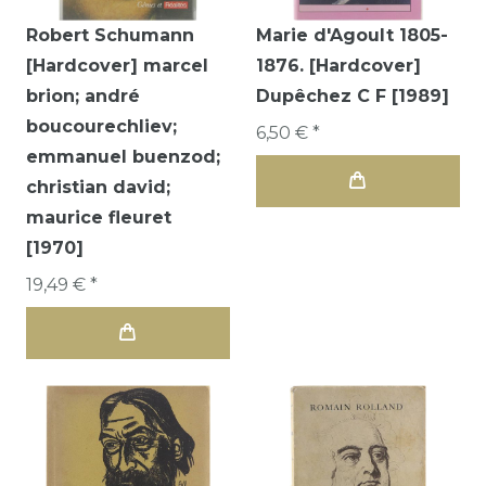
Robert Schumann
Marie d'Agoult 1805-
[Hardcover] marcel
1876. [Hardcover]
brion; andré
Dupêchez C F [1989]
boucourechliev;
6,50 € *
emmanuel buenzod;
christian david;
maurice fleuret
[1970]
19,49 € *