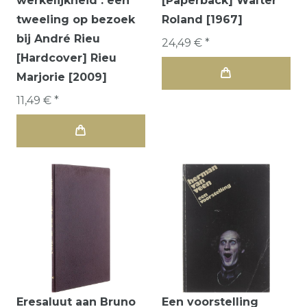
werkelijkheid : een
[Paperback] Walter
tweeling op bezoek
Roland [1967]
bij André Rieu
24,49 € *
[Hardcover] Rieu
Marjorie [2009]
11,49 € *
Eresaluut aan Bruno
Een voorstelling