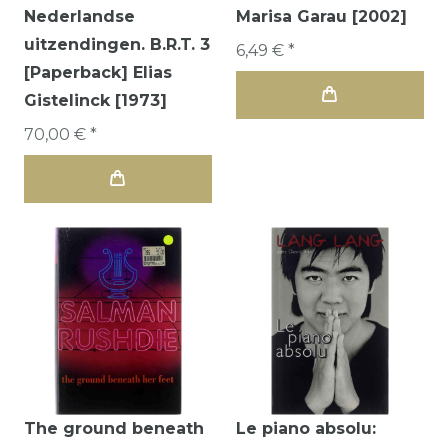
Nederlandse
Marisa Garau [2002]
uitzendingen. B.R.T. 3
6,49 € *
[Paperback] Elias
Gistelinck [1973]
70,00 € *
The ground beneath
Le piano absolu: