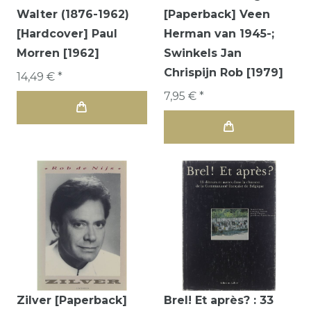
Walter (1876-1962)
[Paperback] Veen
[Hardcover] Paul
Herman van 1945-;
Morren [1962]
Swinkels Jan
Chrispijn Rob [1979]
14,49 € *
7,95 € *
Zilver [Paperback]
Brel! Et après? : 33