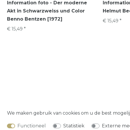
Information foto - Der moderne
Informatio
Akt in Schwarzweiss und Color
Helmut Bec
Benno Bentzen [1972]
€ 15,49 *
€ 15,49 *
Herroepings­
We maken gebruik van cookies om u de best mogelij
Functioneel
Statistiek
Externe me