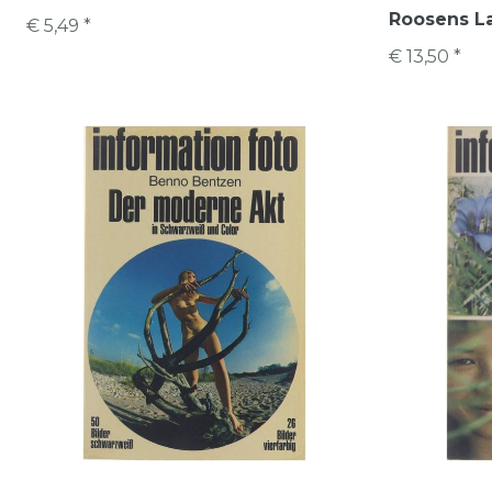
Roosens La
€ 5,49 *
€ 13,50 *