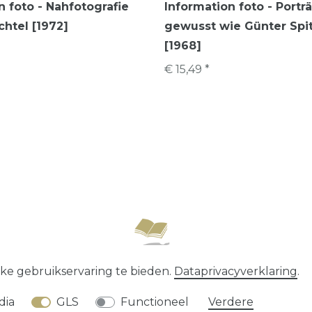
n foto - Nahfotografie
Information foto - Porträ
htel [1972]
gewusst wie Günter Spi
[1968]
€ 15,49 *
recht
Data­privacy­verklaring
Algemene voorwaard
ke gebruikservaring te bieden.
Data­privacy­verklaring
.
* alle prijzen zijn exclusief
verzendkosten
dia
GLS
Functioneel
Verdere