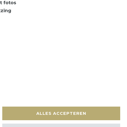
t fotos
tzing
en
Contact
ALLES ACCEPTEREN