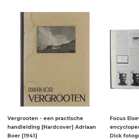
Vergrooten - een practische
Focus Elsev
handleiding [Hardcover] Adriaan
encycloped
Boer [1941]
Dick fotog