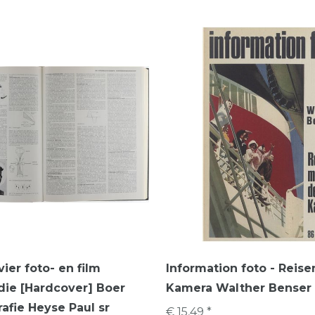
ier foto- en film
Information foto - Reise
ie [Hardcover] Boer
Kamera Walther Benser 
rafie Heyse Paul sr
€ 15,49 *