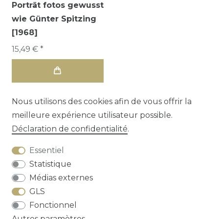
Porträt fotos gewusst
wie Günter Spitzing
[1968]
15,49 € *
Nous utilisons des cookies afin de vous offrir la
meilleure expérience utilisateur possible.
Déclaration de confidentialité
.
Essentiel
Statistique
Médias externes
GLS
Droit de rétractation
Déclaration de
Fonctionnel
confidentialité
Conditions générales
Autres paramètres