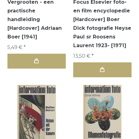
Vergrooten - een
Focus Elsevier foto-
practische
en film encyclopedie
handleiding
[Hardcover] Boer
[Hardcover] Adriaan
Dick fotografie Heyse
Boer [1941]
Paul sr Roosens
Laurent 1923- [1971]
5,49 € *
13,50 € *