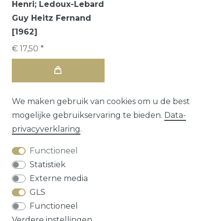
Henri; Ledoux-Lebard
Guy Heitz Fernand
[1962]
€ 17,50 *
We maken gebruik van cookies om u de best
mogelijke gebruikservaring te bieden.
Data­
privacy­verklaring
.
Functioneel
Statistiek
Externe media
GLS
Herroepings­recht
Data­privacy­verklaring
Functioneel
Algemene voorwaarden
Contact
Verdere instellingen