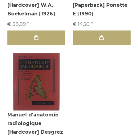
[Hardcover] W.A.
[Paperback] Ponette
Boekelman [1926]
E [1990]
€ 38,99 *
€ 14,50 *
Manuel d'anatomie
radiologique
[Hardcover] Desgrez