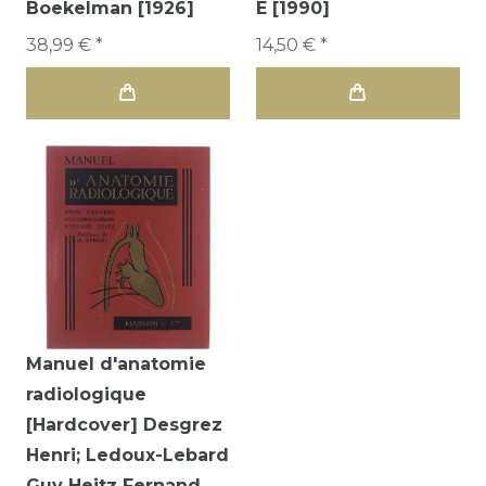
Boekelman [1926]
E [1990]
38,99 € *
14,50 € *
Manuel d'anatomie
radiologique
[Hardcover] Desgrez
Henri; Ledoux-Lebard
Guy Heitz Fernand