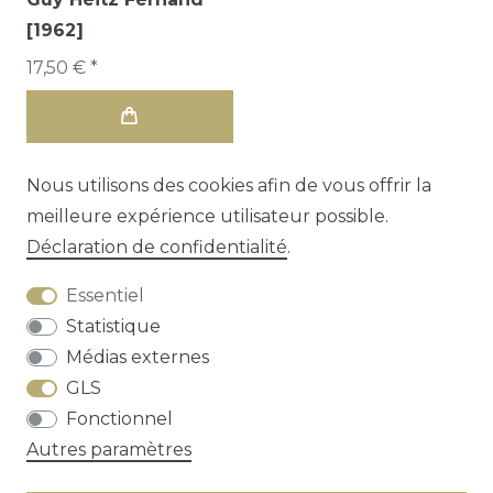
[1962]
17,50 € *
Nous utilisons des cookies afin de vous offrir la
meilleure expérience utilisateur possible.
Déclaration de confidentialité
.
Essentiel
Statistique
Médias externes
GLS
Droit de rétractation
Déclaration de
Fonctionnel
confidentialité
Conditions générales
Autres paramètres
Contact