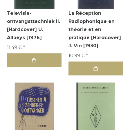
Televisie-
La Réception
ontvangsttechniek II.
Radiophonique en
[Hardcover] U.
théorie et en
Allaeys [1976]
pratique [Hardcover]
J. Vin [1930]
11,49 € *
10,99 € *