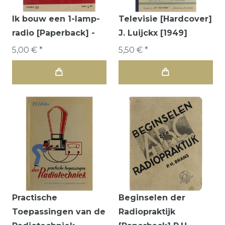
Ik bouw een 1-lamp-
Televisie [Hardcover]
radio [Paperback] -
J. Luijckx [1949]
5,00 € *
5,50 € *
Practische
Beginselen der
Toepassingen van de
Radiopraktijk