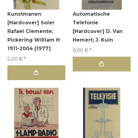
Kunstmanen
Automatische
[Hardcover] Soler
Telefonie
Rafael Clemente;
[Hardcover] D. Van
Pickering William H
Hemert; J. Kuin
1911-2004 [1977]
9,00 € *
5,00 € *