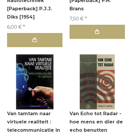
Radiotechniek
[Paperback] P.H.
[Paperback] P.J.J.
Brans
Diks [1954]
7,50 € *
6,00 € *
Van tamtam naar
Van Echo tot Radar -
virtuele realiteit :
hoe mens en dier de
telecommunicatie in
echo benutten