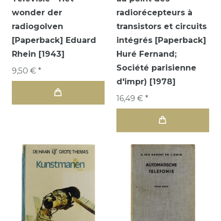
wonder der
radiorécepteurs à
radiogolven
transistors et circuits
[Paperback] Eduard
intégrés [Paperback]
Rhein [1943]
Huré Fernand;
Société parisienne
9,50 € *
d'impr) [1978]
16,49 € *