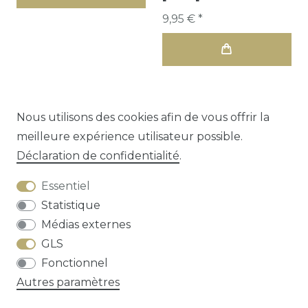
9,95 € *
Nous utilisons des cookies afin de vous offrir la
meilleure expérience utilisateur possible.
1
2
Déclaration de confidentialité
.
Essentiel
Statistique
Médias externes
GLS
Droit de rétractation
Déclaration de
Fonctionnel
confidentialité
Conditions générales
Autres paramètres
Contact