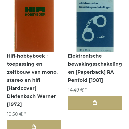
Hifi-hobbyboek :
Elektronische
toepassing en
bewakingsschakeling
zelfbouw van mono,
en [Paperback] RA
stereo en hifi
Penfold [1981]
[Hardcover]
14,49 € *
Diefenbach Werner
[1972]
19,50 € *