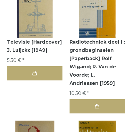
Televisie [Hardcover]
Radiotechniek deel I :
J. Luijckx [1949]
grondbeginselen
[Paperback] Rolf
5,50 € *
Wigand; R. Van de
Voorde; L.
Andriessen [1959]
10,50 € *