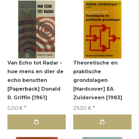
Van Echo tot Radar -
Theoretische en
hoe mens en dier de
praktische
echo benutten
grondslagen
[Paperback] Donald
[Hardcover] EA
R. Griffin [1961]
Zuiderveen [1983]
5,00 € *
29,50 € *