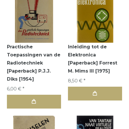
Practische
Inleiding tot de
Toepassingen van de
Elektronica
Radiotechniek
[Paperback] Forrest
[Paperback] P.J.J.
M. Mims III [1975]
Diks [1954]
8,50 € *
6,00 € *