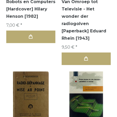
Robots en Computers
Van Omroep tot
[Hardcover] Hilary
Televisie - Het
Henson [1982]
wonder der
radiogolven
7,00 € *
[Paperback] Eduard
Rhein [1943]
9,50 € *