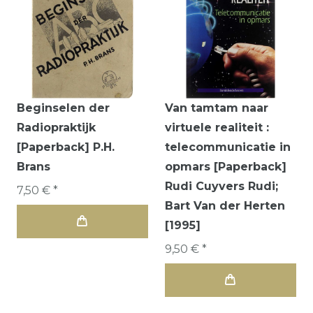
Beginselen der
Van tamtam naar
Radiopraktijk
virtuele realiteit :
[Paperback] P.H.
telecommunicatie in
Brans
opmars [Paperback]
Rudi Cuyvers Rudi;
7,50 € *
Bart Van der Herten
[1995]
9,50 € *