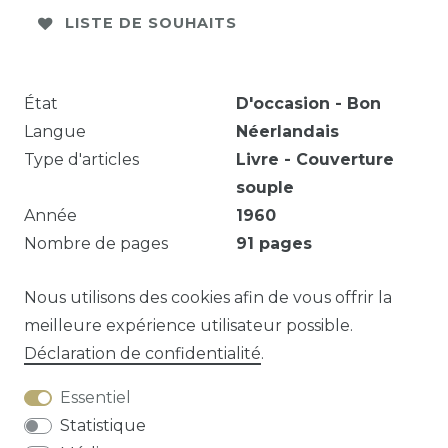
LISTE DE SOUHAITS
État
D'occasion - Bon
Langue
Néerlandais
Type d'articles
Livre - Couverture
souple
Année
1960
Nombre de pages
91
pages
Omslag wat verschoten, enkele potloodstreepjes.
Nous utilisons des cookies afin de vous offrir la
meilleure expérience utilisateur possible.
Déclaration de confidentialité
.
Question sur cet article?
Essentiel
Statistique