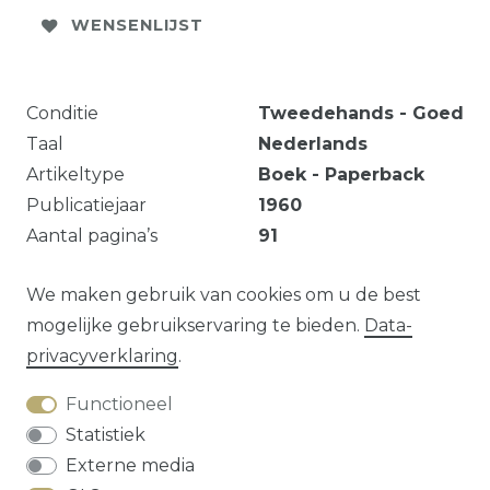
WENSENLIJST
Conditie
Tweedehands - Goed
Taal
Nederlands
Artikeltype
Boek - Paperback
Publicatiejaar
1960
Aantal pagina’s
91
Omslag wat verschoten, enkele potloodstreepjes.
We maken gebruik van cookies om u de best
mogelijke gebruikservaring te bieden.
Data­
privacy­verklaring
.
Vraag over dit artikel?
Functioneel
Statistiek
Externe media