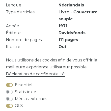
Langue
Néerlandais
Type d'articles
Livre - Couverture
souple
Année
1971
Éditeur
Davidsfonds
Nombre de pages
111
pages
Illustré
Oui
Omslag beschadigd, ontbrekende titelpagina.
Nous utilisons des cookies afin de vous offrir la
meilleure expérience utilisateur possible.
Déclaration de confidentialité
.
Question sur cet article?
Essentiel
Statistique
Médias externes
GLS
Droit de rétractation
Déclaration de