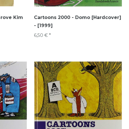
 Grove Kim
Cartoons 2000 - Domo [Hardcover]
- [1999]
6,50 € *