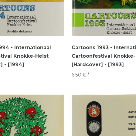
994 - Internationaal
Cartoons 1993 - Internat
tival Knokke-Heist
Cartoonfestival Knokke-
] - [1994]
[Hardcover] - [1993]
6,50 € *