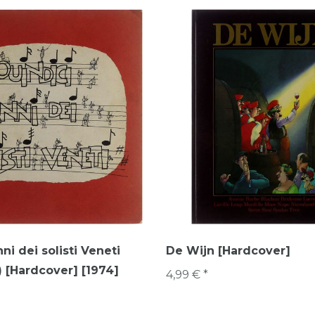
ni dei solisti Veneti
De Wijn [Hardcover]
) [Hardcover] [1974]
4,99 € *