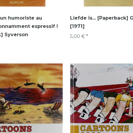
 un humoriste au
Liefde is... [Paperback]
onnamment expressif !
[1971]
k] Syverson
5,00 € *