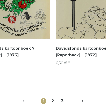
ds kartoonboek 7
Davidsfonds kartoonboe
] - [1973]
[Paperback] - [1972]
6,50 € *
1
2
3