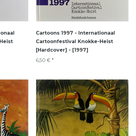
ionaal
Cartoons 1997 - Internationaal
Heist
Cartoonfestival Knokke-Heist
[Hardcover] - [1997]
6,50 € *