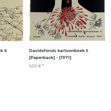
k 6
Davidsfonds kartoonboek 5
[Paperback] - [1971]
6,50 € *