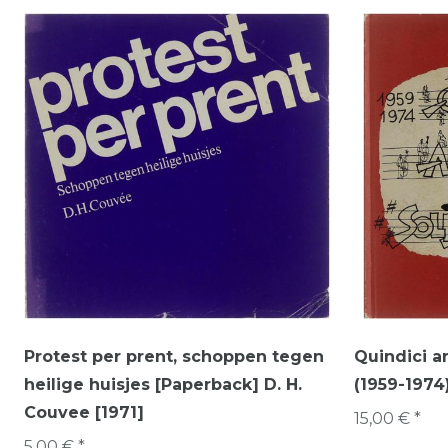
Protest per prent, schoppen tegen
Quindici an
heilige huisjes [Paperback] D. H.
(1959-1974
Couvee [1971]
15,00 € *
5,00 € *