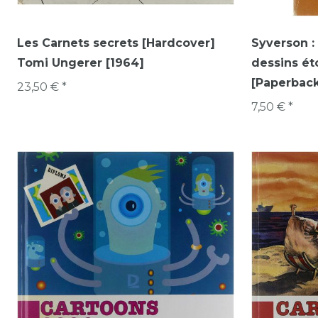
Les Carnets secrets [Hardcover]
Syverson :
Tomi Ungerer [1964]
dessins ét
[Paperbac
23,50 € *
7,50 € *