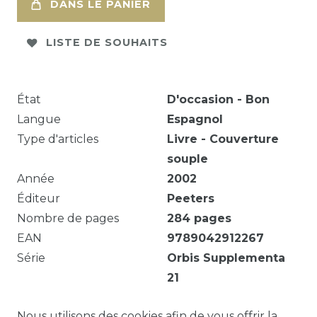
DANS LE PANIER
LISTE DE SOUHAITS
État
D'occasion - Bon
Langue
Espagnol
Type d'articles
Livre - Couverture
souple
Année
2002
Éditeur
Peeters
Nombre de pages
284
pages
EAN
9789042912267
Série
Orbis Supplementa
21
Ex-library. Ex-library, as good as new.
Nous utilisons des cookies afin de vous offrir la