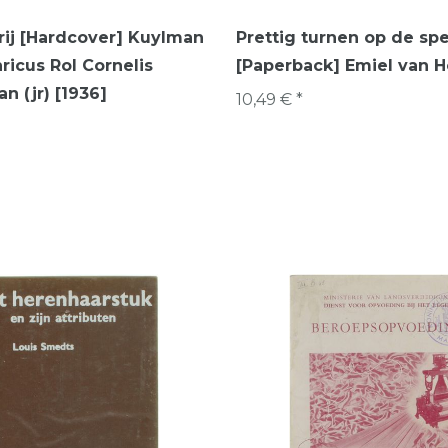
ij [Hardcover] Kuylman
Prettig turnen op de spe
ricus Rol Cornelis
[Paperback] Emiel van H
n (jr) [1936]
10,49 € *