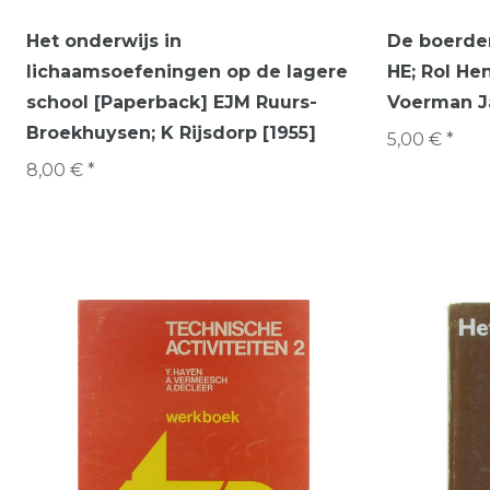
Het onderwijs in
De boerder
lichaamsoefeningen op de lagere
HE; Rol Hen
school [Paperback] EJM Ruurs-
Voerman Ja
Broekhuysen; K Rijsdorp [1955]
5,00 € *
8,00 € *