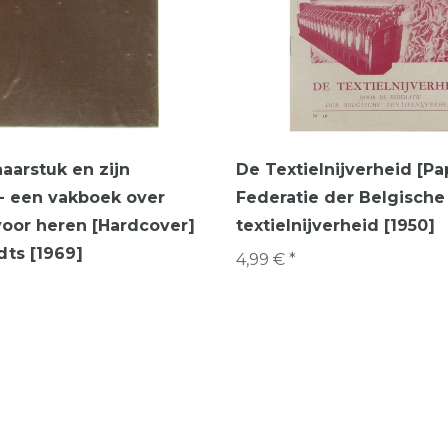
aarstuk en zijn
De Textielnijverheid [P
 - een vakboek over
Federatie der Belgische
oor heren [Hardcover]
textielnijverheid [1950]
ts [1969]
4,99 € *