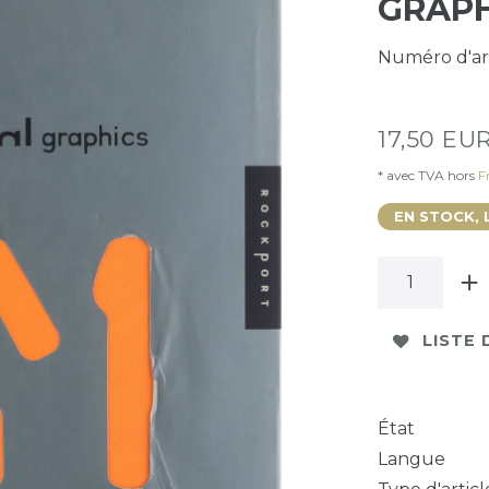
GRAPH
Numéro d'ar
17,50 EU
* avec TVA hors
Fr
EN STOCK, 
LISTE 
État
Langue