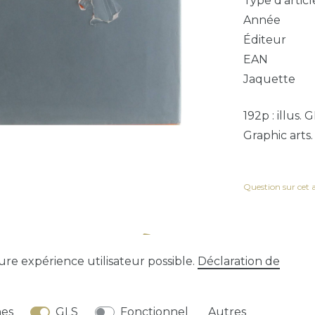
Type d'articl
Année
Éditeur
EAN
Jaquette
192p : illus
Graphic arts.
Question sur cet a
eure expérience utilisateur possible.
Déclaration de
tion
Déclaration de confidentialité
Conditions gén
nes
GLS
Fonctionnel
Autres