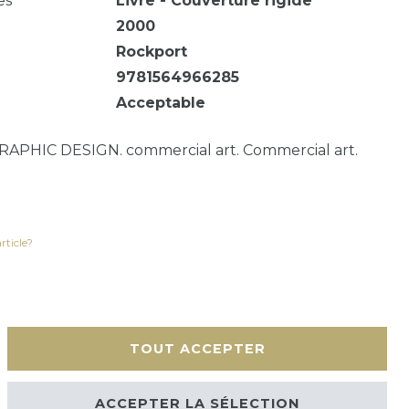
es
Livre - Couverture rigide
2000
Rockport
9781564966285
Acceptable
. GRAPHIC DESIGN. commercial art. Commercial art.
rticle?
TOUT ACCEPTER
érales
Contact
ACCEPTER LA SÉLECTION