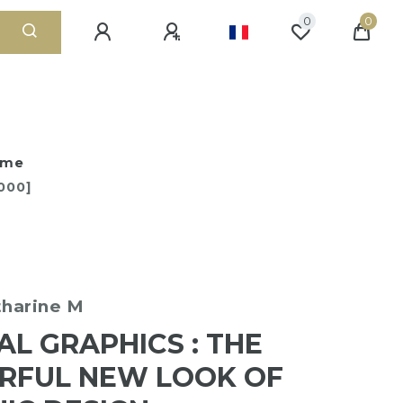
0
0
sme
000]
tharine M
AL GRAPHICS : THE
RFUL NEW LOOK OF