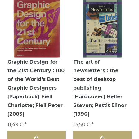
Graphic Design for
The art of
the 21st Century : 100
newsletters : the
of the World's Best
best of desktop
Graphic Designers
publishing
[Paperback] Fiell
[Hardcover] Heller
Charlotte; Fiell Peter
Steven; Pettit Elinor
[2003]
[1996]
11,49 € *
13,50 € *