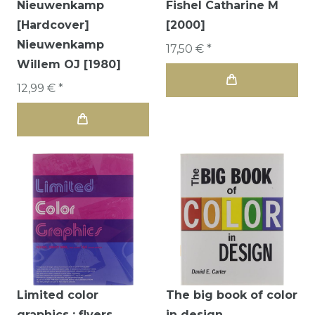
Nieuwenkamp
Fishel Catharine M
[Hardcover]
[2000]
Nieuwenkamp
17,50 € *
Willem OJ [1980]
12,99 € *
Limited color
The big book of color
graphics : flyers,
in design