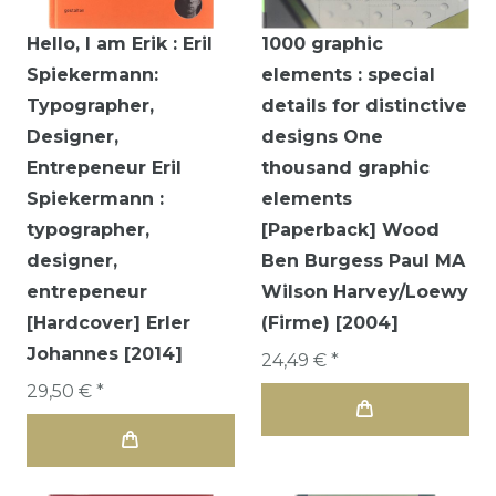
Hello, I am Erik : Eril
1000 graphic
Spiekermann:
elements : special
Typographer,
details for distinctive
Designer,
designs One
Entrepeneur Eril
thousand graphic
Spiekermann :
elements
typographer,
[Paperback] Wood
designer,
Ben Burgess Paul MA
entrepeneur
Wilson Harvey/Loewy
[Hardcover] Erler
(Firme) [2004]
Johannes [2014]
24,49 € *
29,50 € *