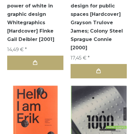
power of white in
design for public
graphic design
spaces [Hardcover]
Whitegraphics
Grayson Trulove
[Hardcover] Finke
James; Colony Steel
Gail Deibler [2001]
Sprague Connie
[2000]
14,49 € *
17,45 € *