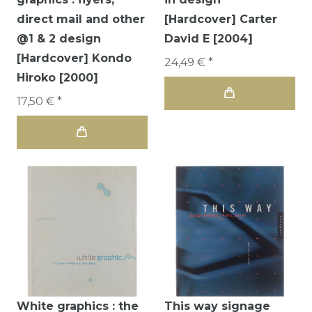
direct mail and other
[Hardcover] Carter
@1 & 2 design
David E [2004]
[Hardcover] Kondo
24,49 € *
Hiroko [2000]
17,50 € *
White graphics : the
This way signage