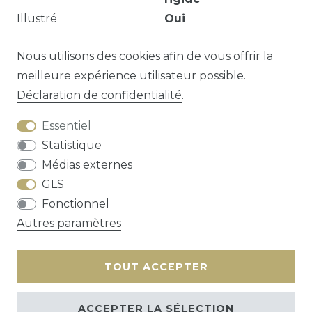
Illustré
Oui
p.1128,illustriert mit 32 Bildtafeln
Nous utilisons des cookies afin de vous offrir la
meilleure expérience utilisateur possible.
Déclaration de confidentialité
.
Question sur cet article?
Essentiel
Statistique
Médias externes
GLS
Droit de rétractation
Déclaration de
Fonctionnel
confidentialité
Conditions générales
Autres paramètres
Contact
TOUT ACCEPTER
ACCEPTER LA SÉLECTION