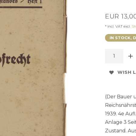
EUR 13,0
* Incl. VAT excl.
Sh
IN STOCK, 
WISH L
(Der Bauer u
Reichsnährst
1939. 4e Aufl
Anlage 3 Sei
Zustand. Aus