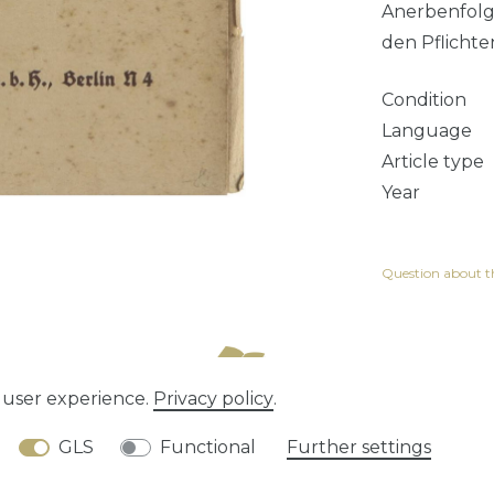
Anerbenfolg
den Pflicht
Condition
Language
Article type
Year
Question about th
e user experience.
Privacy policy
.
tion rights
Privacy policy
Terms and conditions
GLS
Functional
Further settings