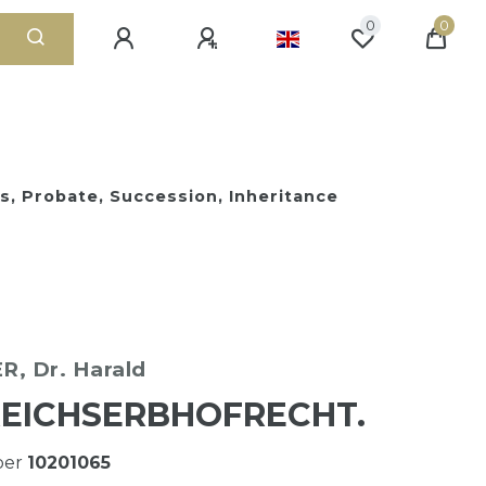
0
0
s, Probate, Succession, Inheritance
, Dr. Harald
EICHSERBHOFRECHT.
ber
10201065