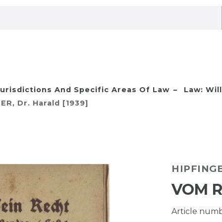
urisdictions And Specific Areas Of Law
Law: Will
R, Dr. Harald [1939]
HIPFINGER
VOM R
Article num