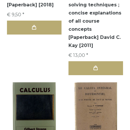
[Paperback] [2018]
solving techniques ;
concise explanations
€ 9,50 *
of all course
concepts
[Paperback] David C.
Kay [2011]
€ 13,00 *