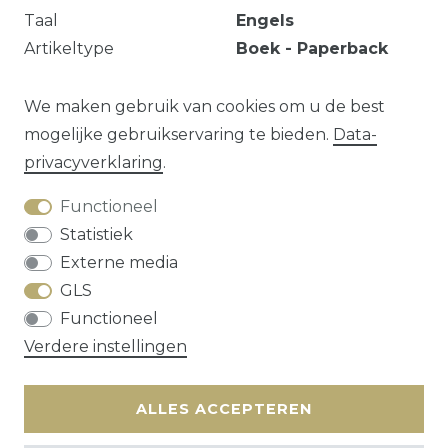
Taal
Engels
Artikeltype
Boek - Paperback
Serie
Background
mathematics review
We maken gebruik van cookies om u de best
mogelijke gebruikservaring te bieden.
Data­
privacy­verklaring
.
Vraag over dit artikel?
Functioneel
Statistiek
Externe media
GLS
Herroepings­recht
Data­privacy­verklaring
Functioneel
Algemene voorwaarden
Contact
Verdere instellingen
* alle prijzen zijn exclusief
verzendkosten
ALLES ACCEPTEREN