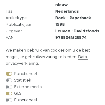
nieuw
Taal
Nederlands
Artikeltype
Boek - Paperback
Publicatiejaar
1998
Uitgever
Leuven : Davidsfonds
EAN
9789061525974
124 pages ; 21 cm.
We maken gebruik van cookies om u de best
mogelijke gebruikservaring te bieden.
Data­
privacy­verklaring
.
Vraag over dit artikel?
Functioneel
Statistiek
Externe media
GLS
Herroepings­recht
Data­privacy­verklaring
Functioneel
Algemene voorwaarden
Contact