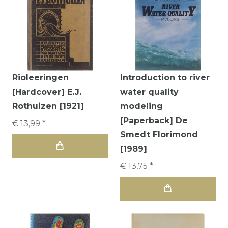
Rioleeringen
Introduction to river
[Hardcover] E.J.
water quality
Rothuizen [1921]
modeling
[Paperback] De
€ 13,99 *
Smedt Florimond
[1989]
€ 13,75 *