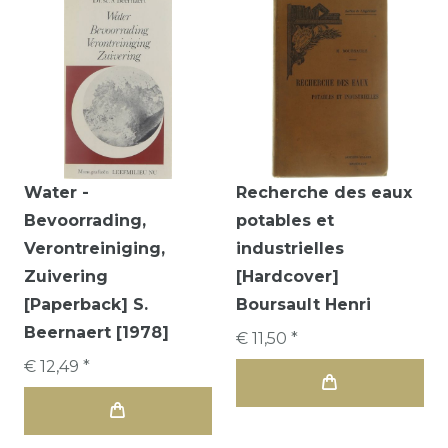
Water -
Recherche des eaux
Bevoorrading,
potables et
Verontreiniging,
industrielles
Zuivering
[Hardcover]
[Paperback] S.
Boursault Henri
Beernaert [1978]
€ 11,50 *
€ 12,49 *