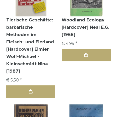
Tierische Geschäfte:
Woodland Ecology
barbarische
[Hardcover] Neal E.G.
Methoden im
[1966]
Fleisch- und Eierland
€ 4,99 *
[Hardcover] Eimler
Wolf-Michael -
Kleinschmidt Nina
[1987]
€ 5,50 *