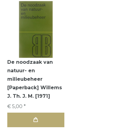
De noodzaak van
natuur- en
milieubeheer
[Paperback] Willems
J. Th. J. M. [1971]
€ 5,00 *