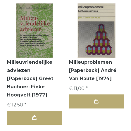
Milieuvriendelijke
Milieuproblemen
adviezen
[Paperback] André
[Paperback] Greet
Van Haute [1974]
Buchner; Fieke
€ 11,00 *
Hoogvelt [1977]
€ 12,50 *