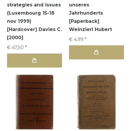
strategies and issues
unseres
(Luxembourg 15-18
Jahrhunderts
nov 1999)
[Paperback]
[Hardcover] Davies C.
Weinzierl Hubert
[2000]
€ 4,99 *
€ 47,50 *