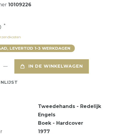
mer
10109226
*
0
rzendkosten
AD, LEVERTIJD 1-3 WERKDAGEN
IN DE WINKELWAGEN
NLIJST
Tweedehands - Redelijk
Engels
Boek - Hardcover
ar
1977