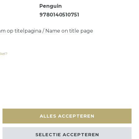
Penguin
9780140510751
am op titelpagina / Name on title page
ikel?
en
Contact
ALLES ACCEPTEREN
SELECTIE ACCEPTEREN