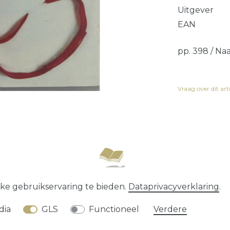
Uitgever
EAN
pp. 398 / Na
Vraag over dit art
recht
Data­privacy­verklaring
Algemene voorwaard
ke gebruikservaring te bieden.
Data­privacy­verklaring
.
* alle prijzen zijn exclusief
verzendkosten
dia
GLS
Functioneel
Verdere