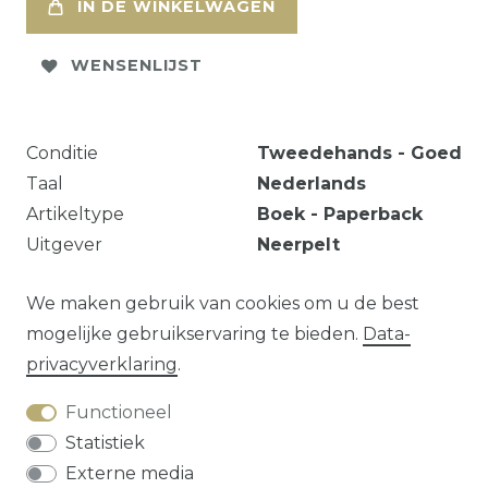
IN DE WINKELWAGEN
WENSENLIJST
Conditie
Tweedehands - Goed
Taal
Nederlands
Artikeltype
Boek - Paperback
Uitgever
Neerpelt
pp. 216 / geïllustreerd
We maken gebruik van cookies om u de best
mogelijke gebruikservaring te bieden.
Data­
privacy­verklaring
.
Vraag over dit artikel?
Functioneel
Statistiek
Externe media