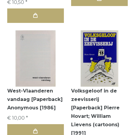
€ 10,50 *
West-Vlaanderen
Volksgeloof in de
vandaag [Paperback]
zeevisserij
Anonymous [1986]
[Paperback] Pierre
Hovart; William
€ 10,00 *
Lievens (cartoons)
[1991]