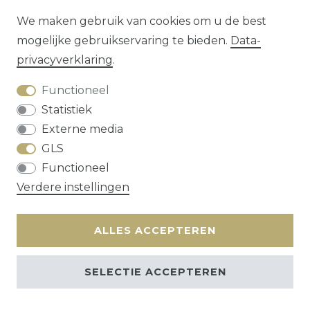
We maken gebruik van cookies om u de best
mogelijke gebruikservaring te bieden.
Data­
1
2
3
privacy­verklaring
.
Functioneel
Statistiek
Externe media
GLS
Herroepings­recht
Data­privacy­verklaring
Functioneel
Algemene voorwaarden
Contact
Verdere instellingen
* alle prijzen zijn exclusief
verzendkosten
ALLES ACCEPTEREN
SELECTIE ACCEPTEREN