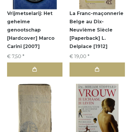
Vrijmetselarij: Het
La Franc-maçonnerie
geheime
Belge au Dix-
genootschap
Neuvième Siècle
[Hardcover] Marco
[Paperback] L.
Carini [2007]
Delplace [1912]
€ 7,50 *
€ 19,00 *