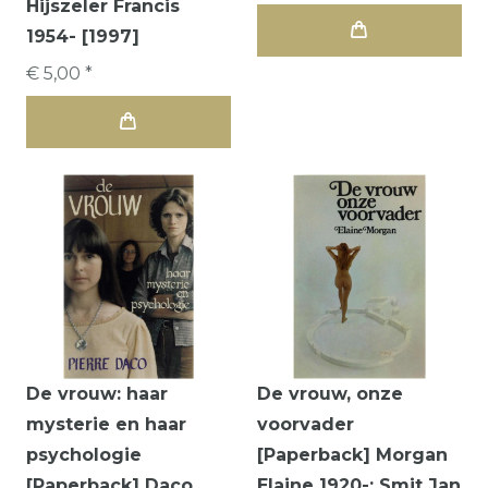
Hijszeler Francis
1954- [1997]
€ 5,00 *
De vrouw: haar
De vrouw, onze
mysterie en haar
voorvader
psychologie
[Paperback] Morgan
[Paperback] Daco
Elaine 1920-; Smit Jan