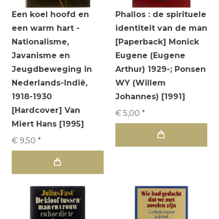
Een koel hoofd en
Phallos : de spirituele
een warm hart -
identiteit van de man
Nationalisme,
[Paperback] Monick
Javanisme en
Eugene (Eugene
Jeugdbeweging in
Arthur) 1929-; Ponsen
Nederlands-Indië,
WY (Willem
1918-1930
Johannes) [1991]
[Hardcover] Van
€ 5,00 *
Miert Hans [1995]
€ 9,50 *