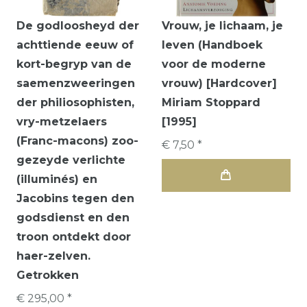
De godloosheyd der
Vrouw, je lichaam, je
achttiende eeuw of
leven (Handboek
kort-begryp van de
voor de moderne
saemenzweeringen
vrouw) [Hardcover]
der philiosophisten,
Miriam Stoppard
vry-metzelaers
[1995]
(Franc-macons) zoo-
€ 7,50 *
gezeyde verlichte
(illuminés) en
Jacobins tegen den
godsdienst en den
troon ontdekt door
haer-zelven.
Getrokken
€ 295,00 *