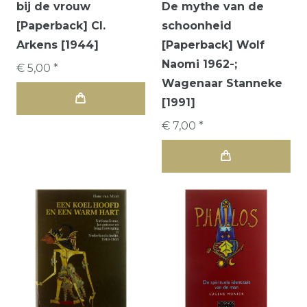
bij de vrouw
De mythe van de
[Paperback] Cl.
schoonheid
Arkens [1944]
[Paperback] Wolf
Naomi 1962-;
€ 5,00 *
Wagenaar Stanneke
[1991]
€ 7,00 *