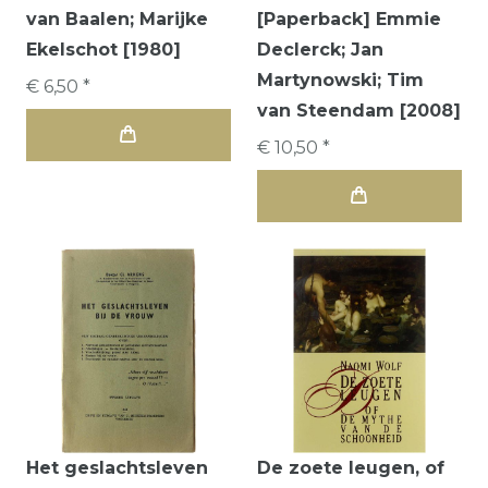
van Baalen; Marijke
[Paperback] Emmie
Ekelschot [1980]
Declerck; Jan
Martynowski; Tim
€ 6,50 *
van Steendam [2008]
€ 10,50 *
Het geslachtsleven
De zoete leugen, of