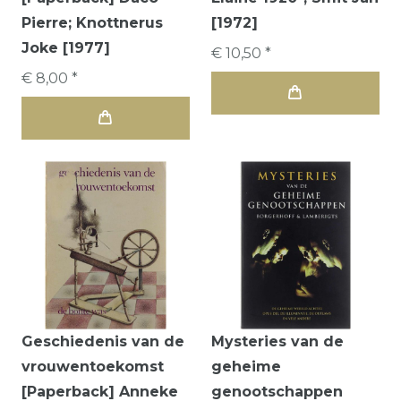
Pierre; Knottnerus
[1972]
Joke [1977]
€ 10,50 *
€ 8,00 *
Geschiedenis van de
Mysteries van de
vrouwentoekomst
geheime
[Paperback] Anneke
genootschappen