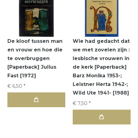
De kloof tussen man
Wie had gedacht dat
en vrouw en hoe die
we met zovelen zijn :
te overbruggen
lesbische vrouwen in
[Paperback] Julius
de kerk [Paperback]
Fast [1972]
Barz Monika 1953-;
Leistner Herta 1942-;
€ 6,50 *
Wild Ute 1941- [1988]
€ 7,50 *