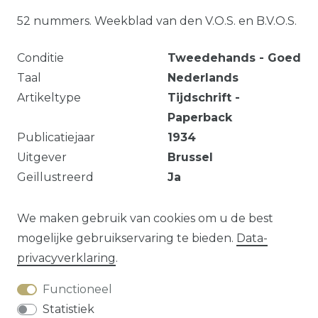
52 nummers. Weekblad van den V.O.S. en B.V.O.S.
Conditie
Tweedehands - Goed
Taal
Nederlands
Artikeltype
Tijdschrift -
Paperback
Publicatiejaar
1934
Uitgever
Brussel
Geïllustreerd
Ja
Serie
De Vlaamsche
Oudstrijder
We maken gebruik van cookies om u de best
mogelijke gebruikservaring te bieden.
Data­
privacy­verklaring
.
Vraag over dit artikel?
Functioneel
Statistiek