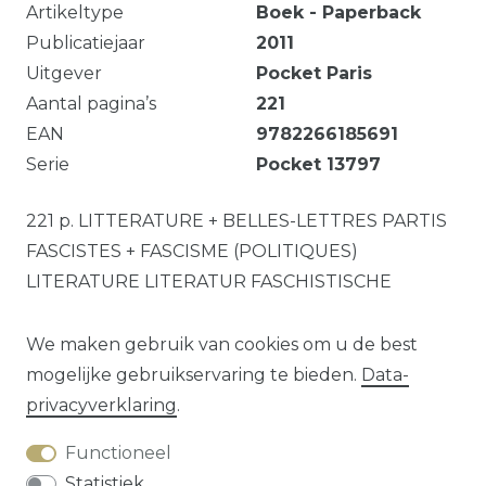
Artikeltype
Boek - Paperback
Publicatiejaar
2011
Uitgever
Pocket Paris
Aantal pagina’s
221
EAN
9782266185691
Serie
Pocket
13797
221 p. LITTERATURE + BELLES-LETTRES PARTIS
FASCISTES + FASCISME (POLITIQUES)
LITERATURE LITERATUR FASCHISTISCHE
PARTEIEN + FASCHISMUS (POLITIK) FASCIST
PARTIES + FASCISM (POLITICS) Text
We maken gebruik van cookies om u de best
mogelijke gebruikservaring te bieden.
Data­
privacy­verklaring
.
Vraag over dit artikel?
Functioneel
Statistiek