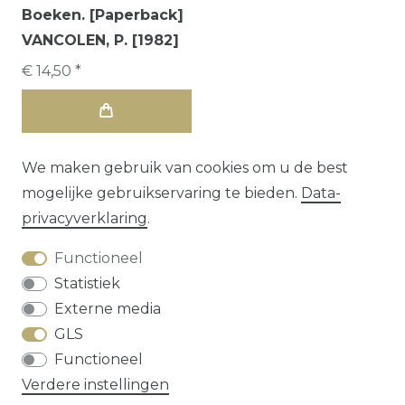
Boeken. [Paperback]
VANCOLEN, P. [1982]
€ 14,50 *
We maken gebruik van cookies om u de best
mogelijke gebruikservaring te bieden.
Data­
privacy­verklaring
.
Functioneel
Statistiek
Externe media
GLS
Herroepings­recht
Data­privacy­verklaring
Functioneel
Algemene voorwaarden
Contact
Verdere instellingen
* alle prijzen zijn exclusief
verzendkosten