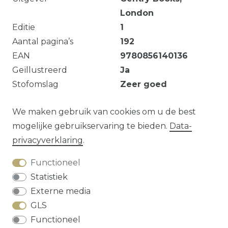
London
Editie
1
Aantal pagina’s
192
EAN
9780856140136
Geïllustreerd
Ja
Stofomslag
Zeer goed
Deukje op hoek voorkaft
We maken gebruik van cookies om u de best
mogelijke gebruikservaring te bieden.
Data­
privacy­verklaring
.
Vraag over dit artikel?
Functioneel
Statistiek
Externe media
GLS
Herroepings­recht
Data­privacy­verklaring
Functioneel
Algemene voorwaarden
Contact