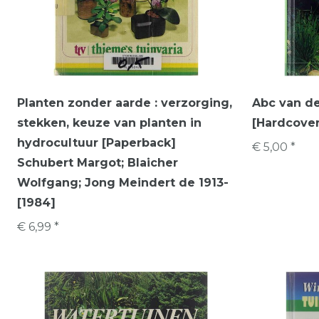
Planten zonder aarde : verzorging,
Abc van de
stekken, keuze van planten in
[Hardcover
hydrocultuur [Paperback]
€ 5,00 *
Schubert Margot; Blaicher
Wolfgang; Jong Meindert de 1913-
[1984]
€ 6,99 *