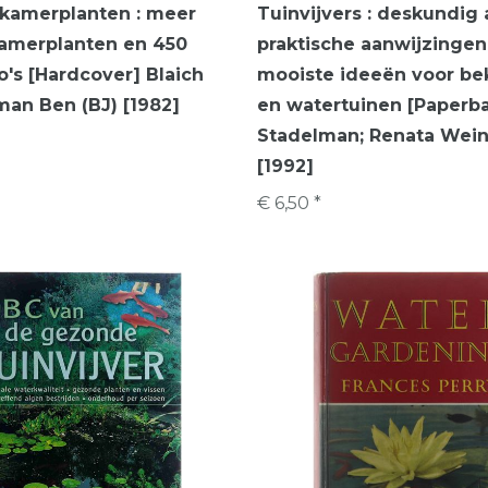
kamerplanten : meer
Tuinvijvers : deskundig
kamerplanten en 450
praktische aanwijzingen
o's [Hardcover] Blaich
mooiste ideeën voor bek
man Ben (BJ) [1982]
en watertuinen [Paperba
Stadelman; Renata Wei
[1992]
€ 6,50 *