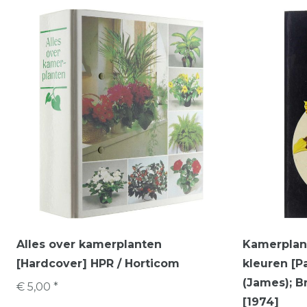
Alles over kamerplanten
Kamerplan
[Hardcover] HPR / Horticom
kleuren [
(James); B
€ 5,00 *
[1974]