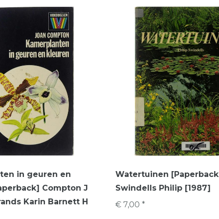
ten in geuren en
Watertuinen [Paperback
Paperback] Compton J
Swindells Philip [1987]
rands Karin Barnett H
€ 7,00 *