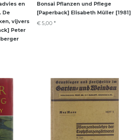
 advies en
Bonsai Pflanzen und Pflege
. De
[Paperback] Elisabeth Müller [1981]
en, vijvers
€ 5,00 *
ck] Peter
nberger