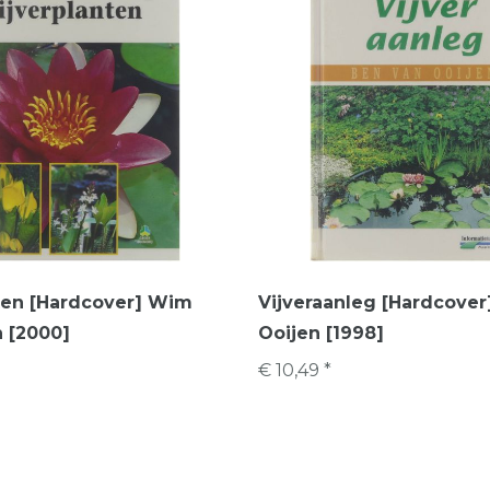
ten [Hardcover] Wim
Vijveraanleg [Hardcover
 [2000]
Ooijen [1998]
€ 10,49 *