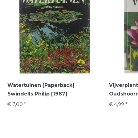
Watertuinen [Paperback]
Vijverplan
Swindells Philip [1987]
Oudshoorn
€ 7,00 *
€ 4,99 *