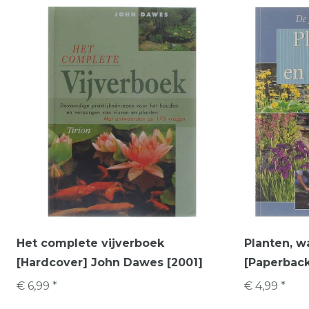
Het complete vijverboek
Planten, w
[Hardcover] John Dawes [2001]
[Paperback
€ 6,99 *
€ 4,99 *