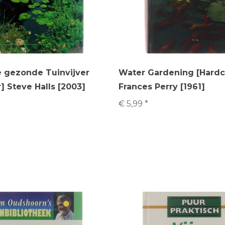
 gezonde Tuinvijver
Water Gardening [Hardc
] Steve Halls [2003]
Frances Perry [1961]
€ 5,99 *