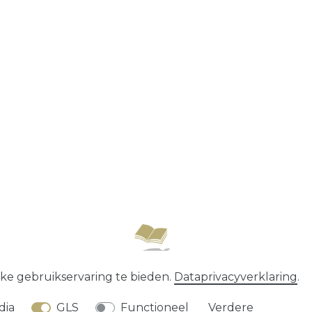
recht
Data­privacy­verklaring
Algemene voorwaard
ke gebruikservaring te bieden.
Data­privacy­verklaring
.
* alle prijzen zijn exclusief
verzendkosten
dia
GLS
Functioneel
Verdere