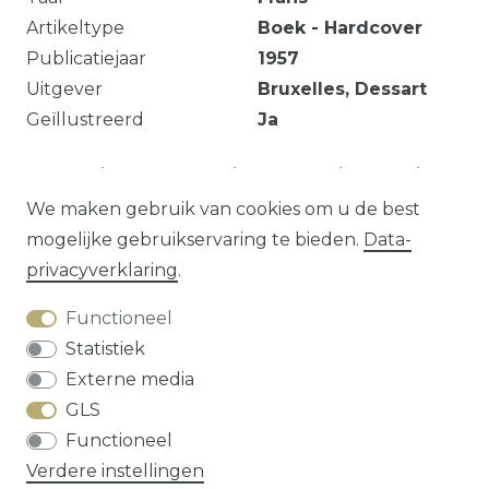
Artikeltype
Boek - Hardcover
Publicatiejaar
1957
Uitgever
Bruxelles, Dessart
Geïllustreerd
Ja
pp. 300 / Geïllustreerd / Illustrated / Illustré /
Illustriert
We maken gebruik van cookies om u de best
mogelijke gebruikservaring te bieden.
Data­
privacy­verklaring
.
Vraag over dit artikel?
Functioneel
Statistiek
Externe media
GLS
Herroepings­recht
Data­privacy­verklaring
Functioneel
Algemene voorwaarden
Contact
Verdere instellingen