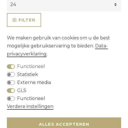
FILTER
We maken gebruik van cookies om u de best
mogelijke gebruikservaring te bieden.
Data­
privacy­verklaring
.
Functioneel
Statistiek
Externe media
GLS
Herroepings­recht
Data­privacy­verklaring
Functioneel
Algemene voorwaarden
Contact
Verdere instellingen
* alle prijzen zijn exclusief
verzendkosten
ALLES ACCEPTEREN