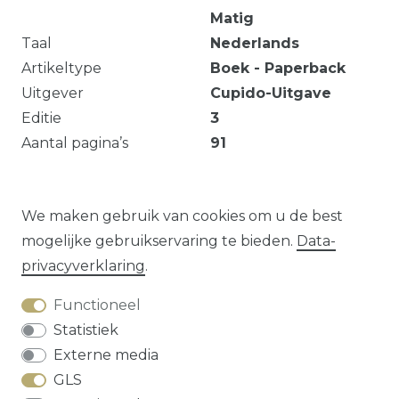
Matig
Taal
Nederlands
Artikeltype
Boek - Paperback
Uitgever
Cupido-Uitgave
Editie
3
Aantal pagina’s
91
Markeringen en notities. Eigendomsmerk.
Verkleuring.
We maken gebruik van cookies om u de best
mogelijke gebruikservaring te bieden.
Data­
privacy­verklaring
.
Vraag over dit artikel?
Functioneel
Statistiek
Externe media
GLS
Herroepings­recht
Data­privacy­verklaring