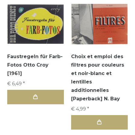
Faustregeln für Farb-
Choix et emploi des
Fotos Otto Croy
filtres pour couleurs
[1961]
et noir-blanc et
lentilles
€ 6,49 *
additionnelles
[Paperback] N. Bay
€ 4,99 *