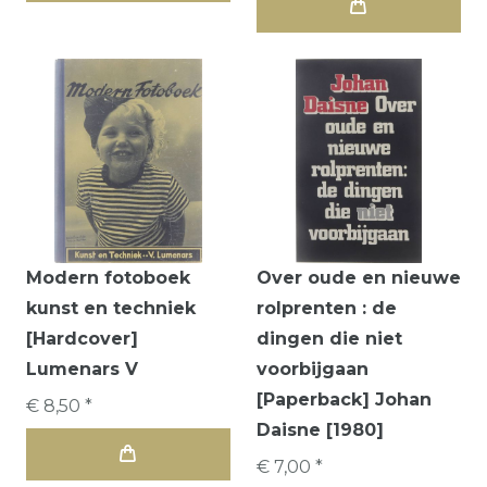
Modern fotoboek
Over oude en nieuwe
kunst en techniek
rolprenten : de
[Hardcover]
dingen die niet
Lumenars V
voorbijgaan
[Paperback] Johan
€ 8,50 *
Daisne [1980]
€ 7,00 *