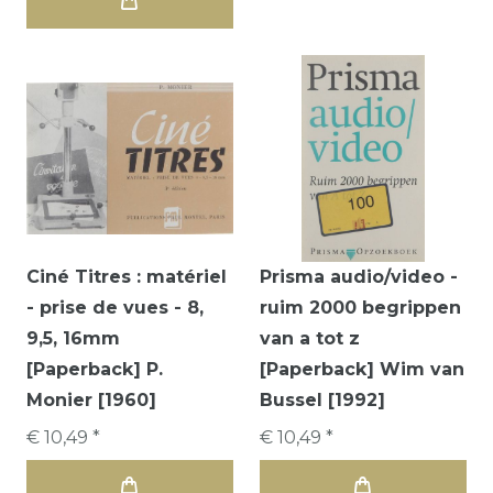
Ciné Titres : matériel
Prisma audio/video -
- prise de vues - 8,
ruim 2000 begrippen
9,5, 16mm
van a tot z
[Paperback] P.
[Paperback] Wim van
Monier [1960]
Bussel [1992]
€ 10,49 *
€ 10,49 *