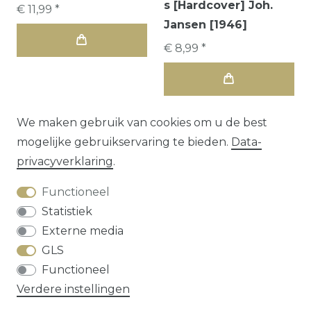
s [Hardcover] Joh.
€ 11,99 *
Jansen [1946]
€ 8,99 *
We maken gebruik van cookies om u de best
mogelijke gebruikservaring te bieden.
Data­
privacy­verklaring
.
Functioneel
Statistiek
Externe media
GLS
Herroepings­recht
Data­privacy­verklaring
Functioneel
Algemene voorwaarden
Contact
Verdere instellingen
* alle prijzen zijn exclusief
verzendkosten