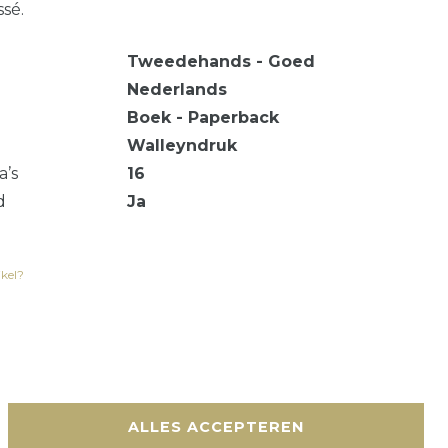
ssé.
Tweedehands - Goed
Nederlands
Boek - Paperback
Walleyndruk
a’s
16
d
Ja
ikel?
en
Contact
ALLES ACCEPTEREN