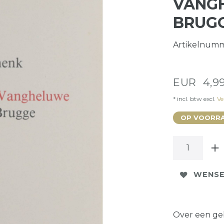
VANGH
BRUG
Artikelnum
EUR 4,9
* incl. btw excl.
Ve
OP VOORRA
WENSE
Over een ge