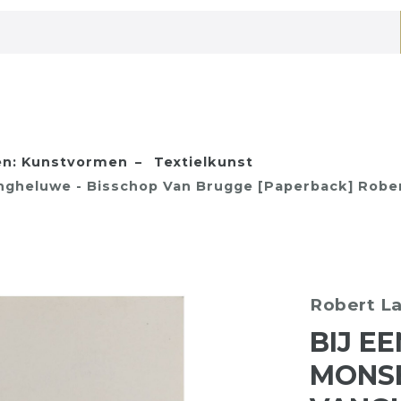
n: Kunstvormen
Textielkunst
gheluwe - Bisschop Van Brugge [Paperback] Rober
Robert La
BIJ E
MONS