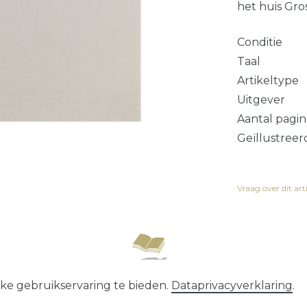
het huis Gro
Conditie
Taal
Artikeltype
Uitgever
Aantal pagin
Geïllustreer
Vraag over dit art
recht
Data­privacy­verklaring
Algemene voorwaard
ke gebruikservaring te bieden.
Data­privacy­verklaring
.
* alle prijzen zijn exclusief
verzendkosten