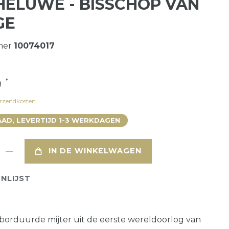
ELUWE - BISSCHOP VAN
GE
mer
10074017
*
9
rzendkosten
AD, LEVERTIJD 1-3 WERKDAGEN
IN DE WINKELWAGEN
NLIJST
borduurde mijter uit de eerste wereldoorlog van