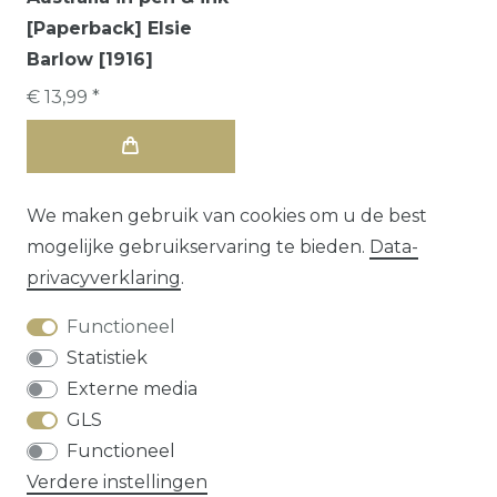
[Paperback] Elsie
Barlow [1916]
€ 13,99 *
We maken gebruik van cookies om u de best
mogelijke gebruikservaring te bieden.
Data­
privacy­verklaring
.
Functioneel
Statistiek
Externe media
GLS
Herroepings­recht
Data­privacy­verklaring
Functioneel
Algemene voorwaarden
Contact
Verdere instellingen