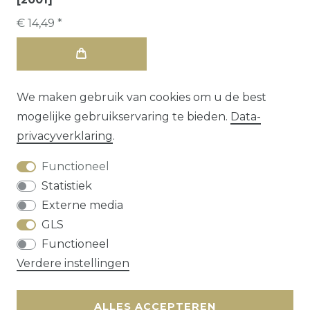
€ 14,49 *
We maken gebruik van cookies om u de best
mogelijke gebruikservaring te bieden.
Data­
privacy­verklaring
.
Functioneel
Statistiek
Externe media
GLS
Herroepings­recht
Data­privacy­verklaring
Functioneel
Algemene voorwaarden
Contact
Verdere instellingen
* alle prijzen zijn exclusief
verzendkosten
ALLES ACCEPTEREN